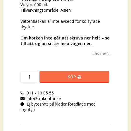
Volym: 600 ml.
Tillverkningsområde: Asien.
Vattenflaskan är inte avsedd för kolsyrade
drycker.
Om korken inte går att skruva ner helt – se
till att öglan sitter hela vägen ner.
Läs mer...
KÖP
011 - 10 05 56
info@tmkontor.se
Ej bytesrätt på kläder förädlade med
logotyp